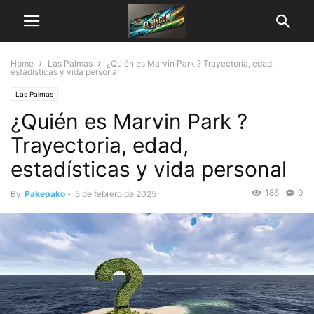
Home
Las Palmas
¿Quién es Marvin Park ? Trayectoria, edad,
estadísticas y vida personal
Las Palmas
¿Quién es Marvin Park ?
Trayectoria, edad,
estadísticas y vida personal
186
0
By
Pakepako
-
5 de febrero de 2025