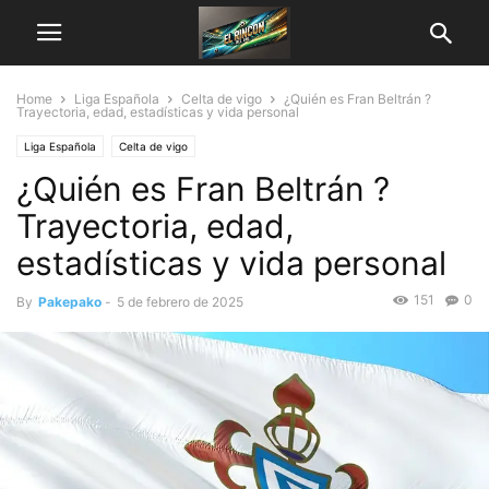
Home
Liga Española
Celta de vigo
¿Quién es Fran Beltrán ?
Trayectoria, edad, estadísticas y vida personal
Liga Española
Celta de vigo
¿Quién es Fran Beltrán ?
Trayectoria, edad,
estadísticas y vida personal
151
0
By
Pakepako
-
5 de febrero de 2025