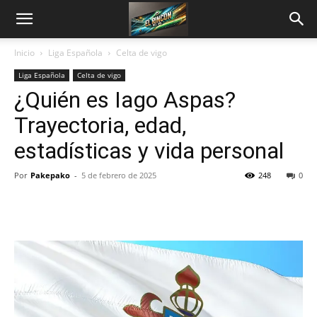
Inicio
Liga Española
Celta de vigo
Liga Española
Celta de vigo
¿Quién es Iago Aspas?
Trayectoria, edad,
estadísticas y vida personal
Por
Pakepako
-
5 de febrero de 2025
248
0