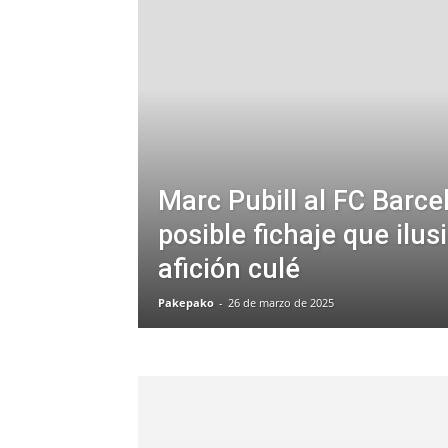
Marc Pubill al FC Barcel
posible fichaje que ilus
afición culé
Pakepako
-
26 de marzo de 2025