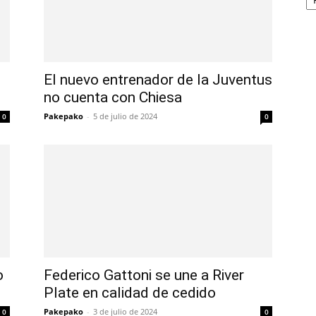
El nuevo entrenador de la Juventus
no cuenta con Chiesa
Pakepako
-
5 de julio de 2024
0
0
o
Federico Gattoni se une a River
Plate en calidad de cedido
Pakepako
-
3 de julio de 2024
0
0