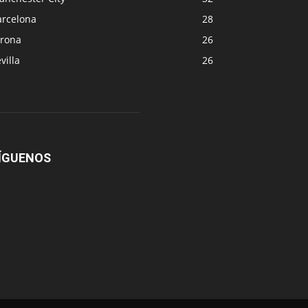
arcelona
28
irona
26
villa
26
ÍGUENOS