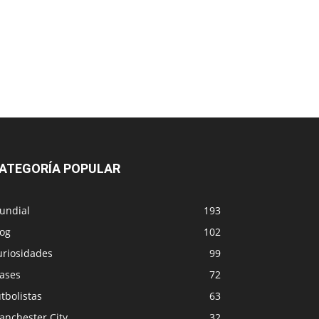
ATEGORÍA POPULAR
undial
193
log
102
uriosidades
99
rases
72
tbolistas
63
anchester City
32