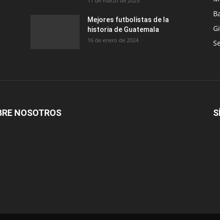
11 de marzo de 2025
B
Mejores futbolistas de la
G
historia de Guatemala
16 de enero de 2024
Se
BRE NOSOTROS
S