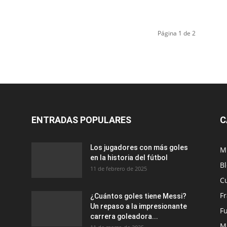
Página 1 de 2
ENTRADAS POPULARES
C
Los jugadores con más goles
M
en la historia del fútbol
B
11 de febrero de 2025
C
F
¿Cuántos goles tiene Messi?
Un repaso a la impresionante
Fu
carrera goleadora...
M