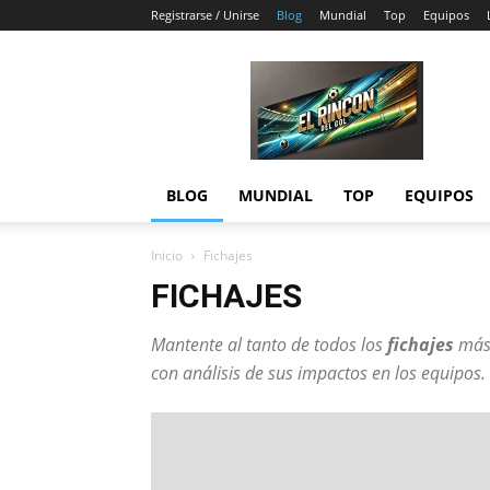
Registrarse / Unirse
Blog
Mundial
Top
Equipos
El
Rincón
del
Gol
BLOG
MUNDIAL
TOP
EQUIPOS
Inicio
Fichajes
FICHAJES
Mantente al tanto de todos los
fichajes
más 
con análisis de sus impactos en los equipos.