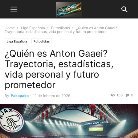
Home
Liga Española
Futbolistas
¿Quién es Anton Gaaei?
Trayectoria, estadísticas, vida personal y futuro prometedor
Liga Española
Futbolistas
¿Quién es Anton Gaaei?
Trayectoria, estadísticas,
vida personal y futuro
prometedor
156
0
By
Pakepako
-
11 de febrero de 2025