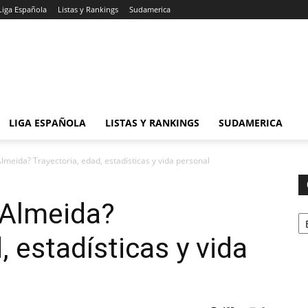
Liga Española
Listas y Rankings
Sudamerica
LIGA ESPAÑOLA
LISTAS Y RANKINGS
SUDAMERICA
lmeida? Trayectoria, edad, estadísticas y vida personal
 Almeida?
Ca
, estadísticas y vida