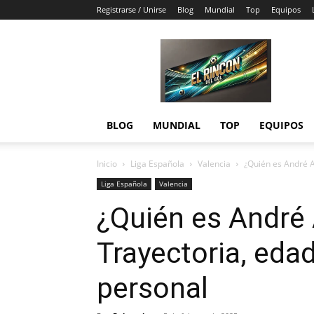
Registrarse / Unirse
Blog
Mundial
Top
Equipos
El
Rincón
del
Gol
BLOG
MUNDIAL
TOP
EQUIPOS
Inicio
Liga Española
Valencia
¿Quién es André A
Liga Española
Valencia
¿Quién es André
Trayectoria, edad
personal