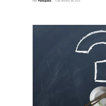
Por
Pakepako
-
5 de febrero de 2025