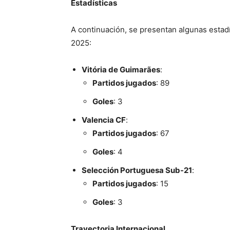
Estadísticas
A continuación, se presentan algunas estad
2025:
Vitória de Guimarães
:
Partidos jugados
: 89
Goles
: 3
Valencia CF
:
Partidos jugados
: 67
Goles
: 4
Selección Portuguesa Sub-21
:
Partidos jugados
: 15
Goles
: 3
Trayectoria Internacional