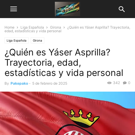
Home
Liga Española
Girona
¿Quién es Yáser Asprilla? Trayectoria,
edad, estadísticas y vida personal
Liga Española
Girona
¿Quién es Yáser Asprilla?
Trayectoria, edad,
estadísticas y vida personal
342
0
By
Pakepako
-
5 de febrero de 2025