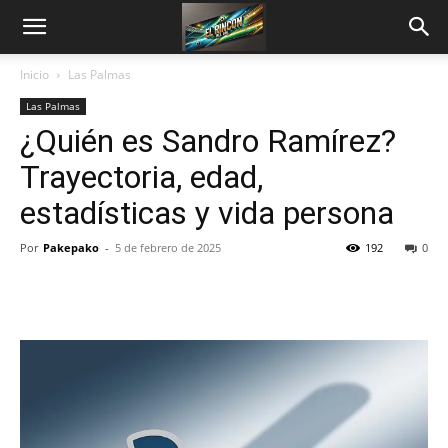
Inicio
Las Palmas
Las Palmas
¿Quién es Sandro Ramírez?
Trayectoria, edad,
estadísticas y vida persona
Por
Pakepako
-
5 de febrero de 2025
192
0