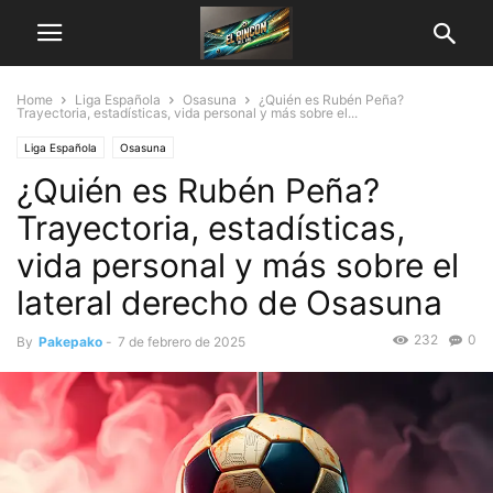
Home
Liga Española
Osasuna
¿Quién es Rubén Peña?
Trayectoria, estadísticas, vida personal y más sobre el...
Liga Española
Osasuna
¿Quién es Rubén Peña?
Trayectoria, estadísticas,
vida personal y más sobre el
lateral derecho de Osasuna
232
0
By
Pakepako
-
7 de febrero de 2025