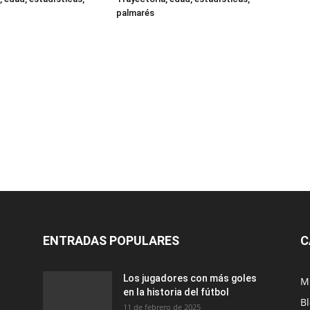
palmarés
ENTRADAS POPULARES
C
Los jugadores con más goles
M
en la historia del fútbol
B
11 de febrero de 2025