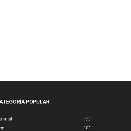
ATEGORÍA POPULAR
undial
193
log
102