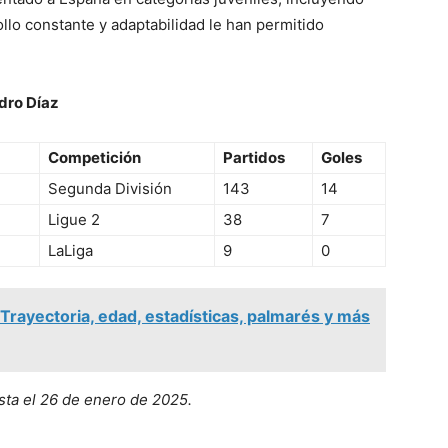
llo constante y adaptabilidad le han permitido
dro Díaz
Competición
Partidos
Goles
Segunda División
143
14
Ligue 2
38
7
LaLiga
9
0
rayectoria, edad, estadísticas, palmarés y más
asta el 26 de enero de 2025.