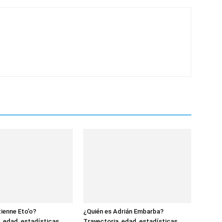
tienne Eto’o?
¿Quién es Adrián Embarba?
, edad, estadísticas,
Trayectoria, edad, estadísticas,