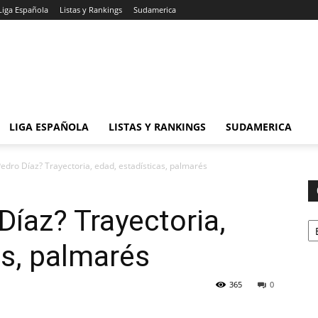
Liga Española
Listas y Rankings
Sudamerica
LIGA ESPAÑOLA
LISTAS Y RANKINGS
SUDAMERICA
edro Díaz? Trayectoria, edad, estadísticas, palmarés
Díaz? Trayectoria,
Ca
as, palmarés
365
0