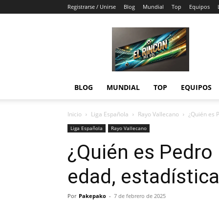
Registrarse / Unirse
Blog
Mundial
Top
Equipos
El
Rincón
del
Gol
BLOG
MUNDIAL
TOP
EQUIPOS
Inicio
Liga Española
Rayo Vallecano
¿Quién es P
Liga Española
Rayo Vallecano
¿Quién es Pedro 
edad, estadístic
Por
Pakepako
-
7 de febrero de 2025