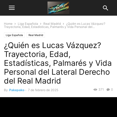
Home
Liga Española
Real Madrid
¿Quién es Lucas Vázquez?
Trayectoria, Edad, Estadísticas, Palmarés y Vida Personal del...
Liga Española
Real Madrid
¿Quién es Lucas Vázquez?
Trayectoria, Edad,
Estadísticas, Palmarés y Vida
Personal del Lateral Derecho
del Real Madrid
371
0
By
Pakepako
-
7 de febrero de 2025