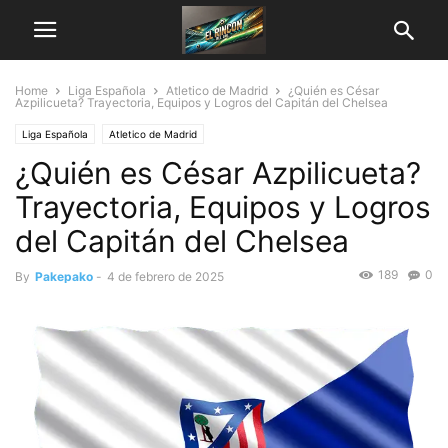
Home
Liga Española
Atletico de Madrid
¿Quién es César
Azpilicueta? Trayectoria, Equipos y Logros del Capitán del Chelsea
Liga Española
Atletico de Madrid
¿Quién es César Azpilicueta?
Trayectoria, Equipos y Logros
del Capitán del Chelsea
189
0
By
Pakepako
-
4 de febrero de 2025