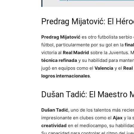
Predrag Mijatović: El Hér
Predrag Mijatović
es otro futbolista serbio
fútbol, particularmente por su gol en la
fina
victoria al
Real Madrid
sobre la Juventus. M
técnica refinada
y su habilidad para manten
jugó en equipos como el
Valencia
y el
Real
logros internacionales
.
Dušan Tadić: El Maestro
Dušan Tadić
, uno de los talentos más reci
impresionante en clubes como el
Ajax
y la 
creatividad
en el mediocampo, su habilida
Su capacidad para controlar el ritmo del jue