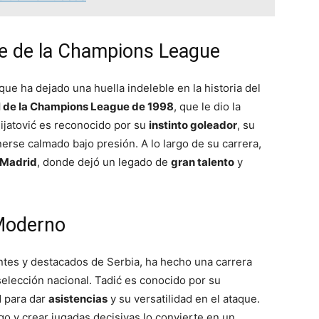
oe de la Champions League
 que ha dejado una huella indeleble en la historia del
l de la Champions League de 1998
, que le dio la
ijatović es reconocido por su
instinto goleador
, su
erse calmado bajo presión. A lo largo de su carrera,
 Madrid
, donde dejó un legado de
gran talento
y
 Moderno
entes y destacados de Serbia, ha hecho una carrera
selección nacional. Tadić es conocido por su
d para dar
asistencias
y su versatilidad en el ataque.
go y crear jugadas decisivas lo convierte en un