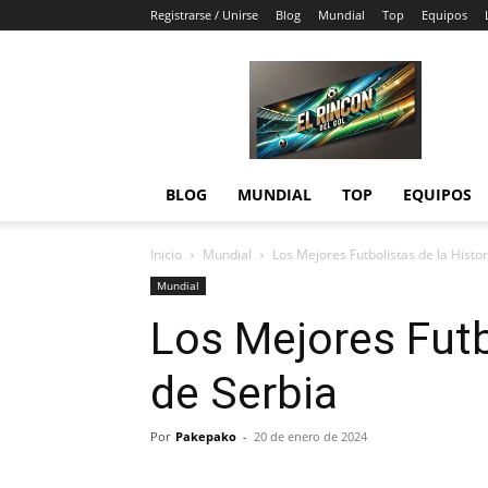
Registrarse / Unirse
Blog
Mundial
Top
Equipos
El
Rincón
del
Gol
BLOG
MUNDIAL
TOP
EQUIPOS
Inicio
Mundial
Los Mejores Futbolistas de la Histor
Mundial
Los Mejores Futb
de Serbia
Por
Pakepako
-
20 de enero de 2024