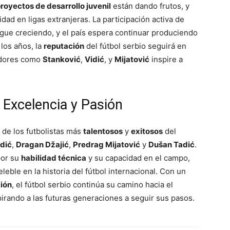
royectos de desarrollo juvenil
están dando frutos, y
idad en ligas extranjeras. La participación activa de
gue creciendo, y el país espera continuar produciendo
 los años, la
reputación
del fútbol serbio seguirá en
adores como
Stanković
,
Vidić
, y
Mijatović
inspire a
 Excelencia y Pasión
 de los futbolistas más
talentosos
y
exitosos
del
dić
,
Dragan Džajić
,
Predrag Mijatović
y
Dušan Tadić
.
por su
habilidad técnica
y su capacidad en el campo,
eble en la historia del fútbol internacional. Con un
ión
, el fútbol serbio continúa su camino hacia el
pirando a las futuras generaciones a seguir sus pasos.