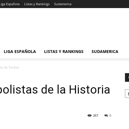
Liga Española
Listas y Rankings
Sudamerica
LIGA ESPAÑOLA
LISTAS Y RANKINGS
SUDAMERICA
ia de Serbia
olistas de la Historia
Ca
267
0