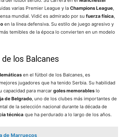
 del fútbol serbio. Su carrera en el
Manchester
uidas varias Premier League y la
Champions League
,
fensa mundial. Vidić es admirado por su
fuerza física
,
go
en la línea defensiva. Su estilo de juego agresivo y
 más temibles de la época lo convierten en un modelo
 de los Balcanes
lemáticas
en el fútbol de los Balcanes, es
ejores jugadores que ha tenido Serbia. Su habilidad
u capacidad para marcar
goles memorables
lo
oja de Belgrado
, uno de los clubes más importantes de
ntal de la selección nacional durante la década de
cia técnica
que ha perdurado a lo largo de los años.
ria de Marruecos