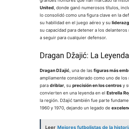
grandes nombres que han marcado la historia
United
, donde ganó numerosos títulos, incl
lo consolidó como una figura clave en la de
su habilidad en el juego aéreo y su
lideraz
su capacidad para detener a los delanteros
a seguir para cualquier defensor.
Dragan Džajić: La Leyenda
Dragan Džajić
, una de las
figuras más emb
ampliamente considerado como uno de los m
para
driblar
, su
precisión en los centros
y s
convierten en una leyenda en el
Estrella R
la región. Džajić también fue parte fundame
1960 y 1970, dejando un legado de
excelen
Leer
Mejores futbolistas de la histo