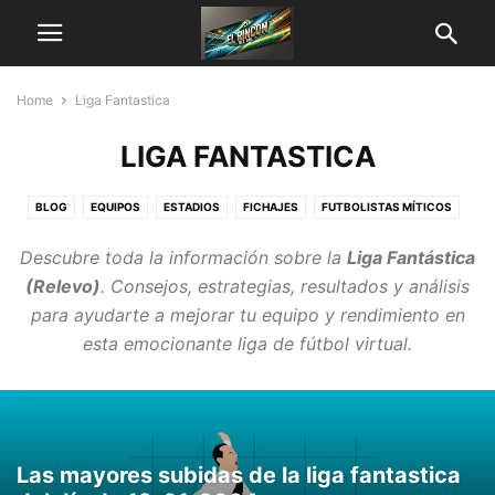
Home
Liga Fantastica
LIGA FANTASTICA
BLOG
EQUIPOS
ESTADIOS
FICHAJES
FUTBOLISTAS MÍTICOS
LAS PALMAS
LIGA FANTASTICA
MUNDIAL
NOTICIAS
PGG
Descubre toda la información sobre la
Liga Fantástica
TENIS
TOP
(Relevo)
. Consejos, estrategias, resultados y análisis
para ayudarte a mejorar tu equipo y rendimiento en
esta emocionante liga de fútbol virtual.
Las mayores subidas de la liga fantastica