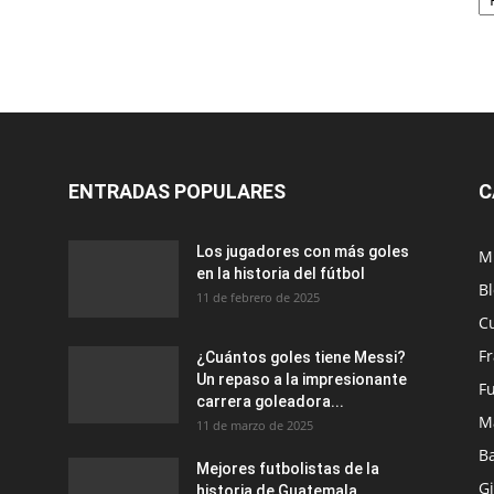
ENTRADAS POPULARES
C
Los jugadores con más goles
M
en la historia del fútbol
B
11 de febrero de 2025
C
F
¿Cuántos goles tiene Messi?
Un repaso a la impresionante
Fu
carrera goleadora...
M
11 de marzo de 2025
B
Mejores futbolistas de la
G
historia de Guatemala