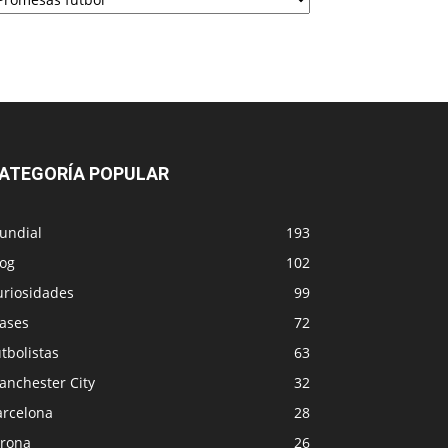
ATEGORÍA POPULAR
undial
193
log
102
uriosidades
99
rases
72
tbolistas
63
anchester City
32
arcelona
28
irona
26