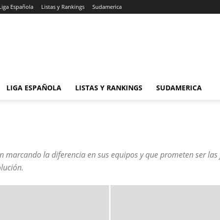
Liga Española
Listas y Rankings
Sudamerica
LIGA ESPAÑOLA
LISTAS Y RANKINGS
SUDAMERICA
 marcando la diferencia en sus equipos y que prometen ser las f
lución.