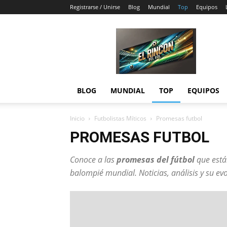
Registrarse / Unirse
Blog
Mundial
Top
Equipos
El
Rincón
del
Gol
BLOG
MUNDIAL
TOP
EQUIPOS
Inicio
Futbolistas Míticos
Promesas futbol
PROMESAS FUTBOL
Conoce a las
promesas del fútbol
que están
balompié mundial. Noticias, análisis y su evo