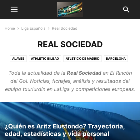
Home
Liga Española
Real Sociedad
REAL SOCIEDAD
ALAVES
ATHLETIC BILBAO
ATLETICO DE MADRID
BARCELONA
BETIS
CELTA DE VIGO
ESPANYOL
FUTBOLISTAS
GETAFE
Toda la actualidad de la
Real Sociedad
en
El Rincón
GIRONA
LEGANES
MALLORCA
OSASUNA
RAYO VALLECANO
del Gol
. Noticias, fichajes, análisis y resultados del
REAL MADRID
REAL SOCIEDAD
SEVILLA
VALENCIA
VALLADOLID
equipo txuriurdín en LaLiga y competiciones europeas.
VILLARREAL
¿Quién es Aritz Elustondo? Trayectoria,
edad, estadísticas y vida personal